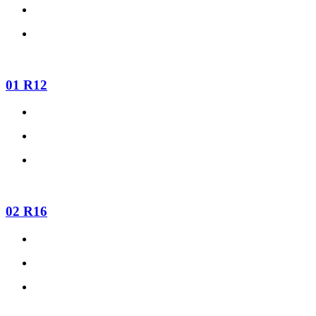
01 R12
02 R16