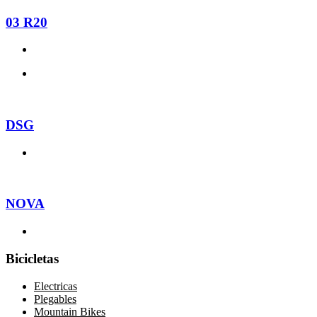
03 R20
DSG
NOVA
Bicicletas
Electricas
Plegables
Mountain Bikes