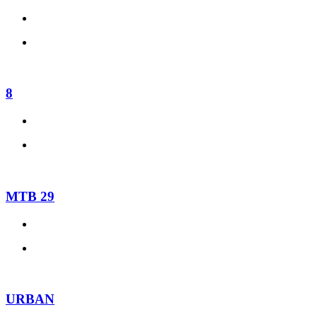
8
MTB 29
URBAN