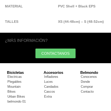
MATERIAL
PVC Shell + Black EPS
TALLES
XS (44-48cm) – S (48-52cm)
¿MÁS INFORMACIÓN?
CONTACTANOS
Bicicletas
Accesorios
Belmondo
Electricas
Infladores
Conocenos
Plegables
Luces
Donde
Mountain
Candados
Comprar
Bikes
Cascos
Contacto
Urban Bikes
Extra
belmondo 01