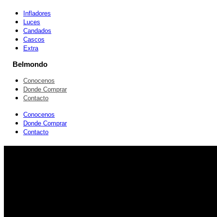
Infladores
Luces
Candados
Cascos
Extra
Belmondo
Conocenos
Donde Comprar
Contacto
Conocenos
Donde Comprar
Contacto