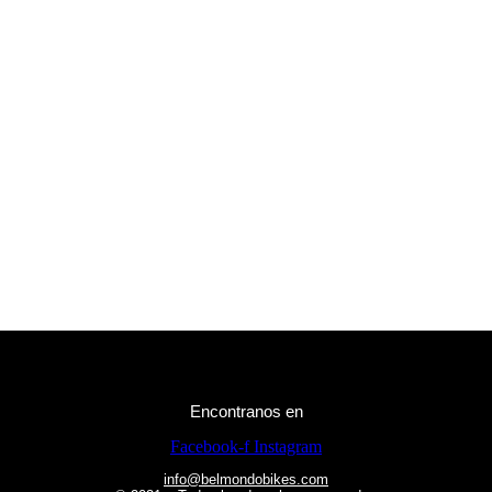
Encontranos en
Facebook-f
Instagram
info@belmondobikes.com