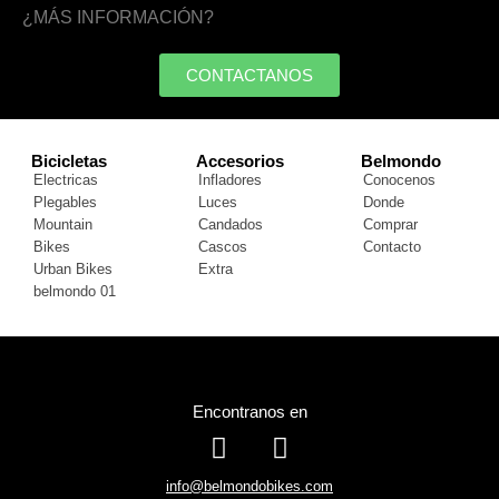
¿MÁS INFORMACIÓN?
CONTACTANOS
Bicicletas
Accesorios
Belmondo
Electricas
Infladores
Conocenos
Plegables
Luces
Donde
Mountain
Candados
Comprar
Bikes
Cascos
Contacto
Urban Bikes
Extra
belmondo 01
Encontranos en
info@belmondobikes.com